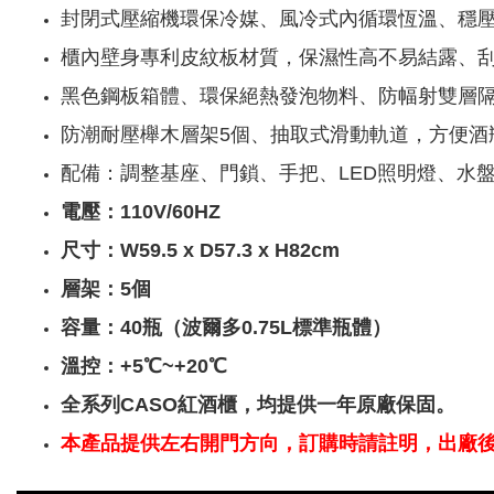
封閉式壓縮機環保冷媒、風冷式內循環恆溫、穩
櫃內壁身專利皮紋板材質，保濕性高不易結露、
黑色鋼板箱體、環保絕熱發泡物料、防幅射雙層
防潮耐壓櫸木層架5個、抽取式滑動軌道，方便酒
配備：調整基座、門鎖、手把、LED照明燈、水
電壓：110V/60HZ
尺寸：W59.5 x D57.3 x H82cm
層架：5個
容量：40瓶（波爾多0.75L標準瓶體）
溫控：+5℃~+20℃
全系列CASO紅酒櫃，均提供一年原廠保固。
本產品提供左右開門方向，訂購時請註明，出廠