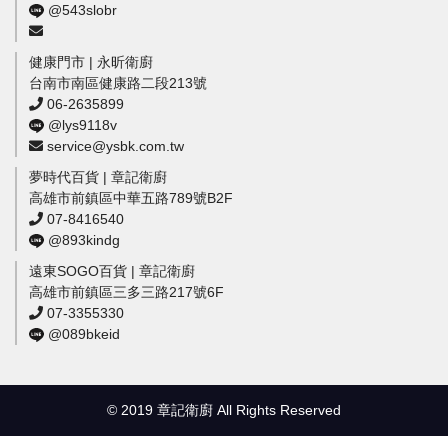
@543slobr
健康門市 | 永昕衛廚
台南市南區健康路二段213號
06-2635899
@lys9118v
service@ysbk.com.tw
夢時代百貨 | 章記衛廚
高雄市前鎮區中華五路789號B2F
07-8416540
@893kindg
遠東SOGO百貨 | 章記衛廚
高雄市前鎮區三多三路217號6F
07-3355330
@089bkeid
© 2019 章記衛廚 All Rights Reserved