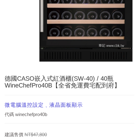
德國CASO嵌入式紅酒櫃(SW-40) / 40瓶
WineChefPro40B【全省免運費宅配到府】
微電腦溫控設定﹑液晶面板顯示
代碼
winechefpro40b
建議售價
NT$47,800