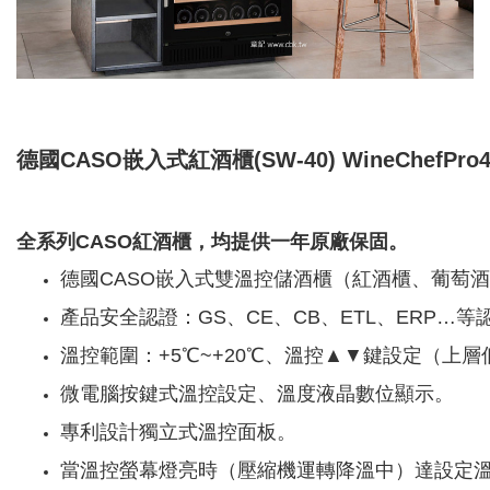
德國CASO嵌入式紅酒櫃(SW-40) WineChefPro4
全系列CASO紅酒櫃，均提供一年原廠保固。
德國CASO嵌入式雙溫控儲酒櫃（紅酒櫃、葡萄
產品安全認證：GS、CE、CB、ETL、ERP…等
溫控範圍：+5℃~+20℃、溫控▲▼鍵設定（上
微電腦按鍵式溫控設定、溫度液晶數位顯示。
專利設計獨立式溫控面板。
當溫控螢幕燈亮時（壓縮機運轉降溫中）達設定