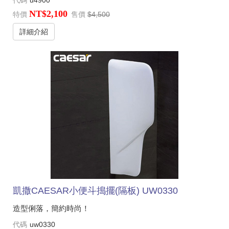
代碼
u4900
NT$2,100
特價
售價
$4,500
詳細介紹
凱撒CAESAR小便斗搗擺(隔板) UW0330
造型俐落，簡約時尚！
代碼
uw0330