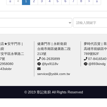
≤
<
1
2
3
4
5
6
7
8
>
≥
店★安平門市 |
健康門市 | 永昕衛廚
夢時代百貨 | 
衛廚
台南市南區健康路二段
高雄市前鎮區
市安平區永華路二
213號
789號B2F
57號
06-2635899
07-8416540
2958080
@lys9118v
@893kindg
3slobr
service@ysbk.com.tw
© 2019 章記衛廚 All Rights Reserved