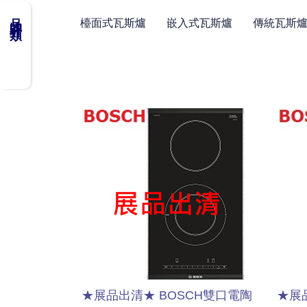
品牌分類
檯面式瓦斯爐
嵌入式瓦斯爐
傳統瓦斯
★展品出清★ BOSCH雙口電陶
★展