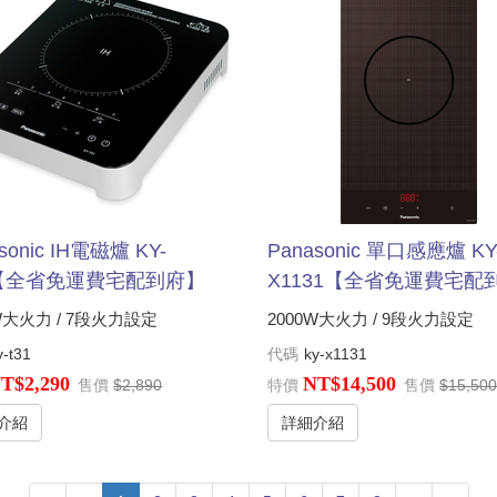
sonic IH電磁爐 KY-
Panasonic 單口感應爐 KY
1【全省免運費宅配到府】
X1131【全省免運費宅配
0W大火力 / 7段火力設定
2000W大火力 / 9段火力設定
y-t31
代碼
ky-x1131
T$2,290
NT$14,500
售價
$2,890
特價
售價
$15,50
介紹
詳細介紹