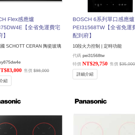
CH Flex感應爐
BOSCH 6系列單口感應爐
875DW4E【全省免運費宅
PEI31568TW【全省免運
府】
配到府】
國 SCHOTT CERAN 陶瓷玻璃
10段火力控制 | 定時功能
代碼
pei31568tw
xy875dw4e
NT$29,750
特價
售價
$35,00
T$83,000
售價
$98,000
詳細介紹
介紹