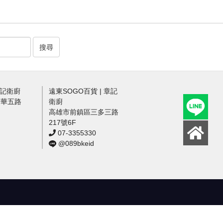
搜尋
章記衛廚
遠東SOGO百貨 | 章記
中華五路
衛廚
高雄市前鎮區三多三路
217號6F
07-3355330
@089bkeid