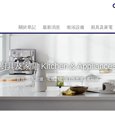
關於章記
最新消息
衛浴設備
廚具及家電
廚具及家電 Kitchen & Appliance
首頁
瓦斯爐 . 電爐
IH爐 | 感應爐 | 電磁爐