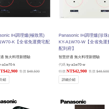
asonic IH調理爐(極致黑)
Panasonic IH調理爐(珍珠
A1W70-K【全省免運費宅配
KY-A1W70-W【全省免
】
配到府】
適 無火料理新體驗
智慧舒適 無火料理新體驗
y-a1w70-k
代碼
ky-a1w70-w
T$42,900
NT$42,900
售價
$48,500
特價
售價
$48,50
介紹
詳細介紹