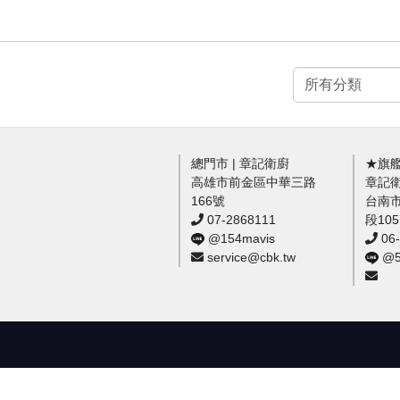
總門市 | 章記衛廚
★旗艦
高雄市前金區中華三路
章記
166號
台南
07-2868111
段10
@154mavis
06-
service@cbk.tw
@54