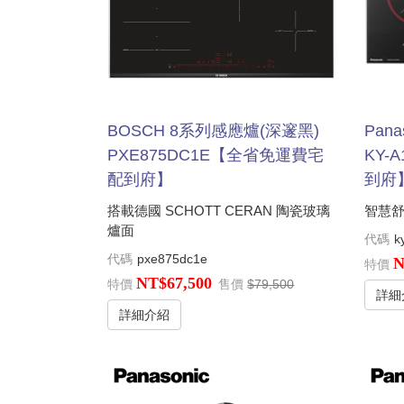
BOSCH 8系列感應爐(深邃黑)
Pan
PXE875DC1E【全省免運費宅
KY-
配到府】
到府
搭載德國 SCHOTT CERAN 陶瓷玻璃
智慧舒
爐面
代碼
k
代碼
pxe875dc1e
N
特價
NT$67,500
特價
售價
$79,500
詳細
詳細介紹