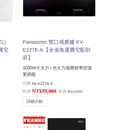
白)
Panasonic 雙口感應爐 KY-
運費宅
E227E-K【全省免運費宅配到
府】
3200W大火力 / 光火力感應精準控溫
更節能
代碼
ky-e227e-k
0
NT$39,000
特價
售價
$43,900
詳細介紹