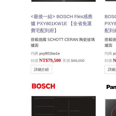
<最後一組> BOSCH Flex感應
BOS
爐 PXY801KW1E 【全省免運
PXY
費宅配到府】
配到
搭載德國 SCHOTT CERAN 陶瓷玻璃
搭載德
爐面
爐面
代碼
pxy801kw1e
代碼
p
NT$79,500
N
特價
售價
$98,000
特價
詳細介紹
詳細