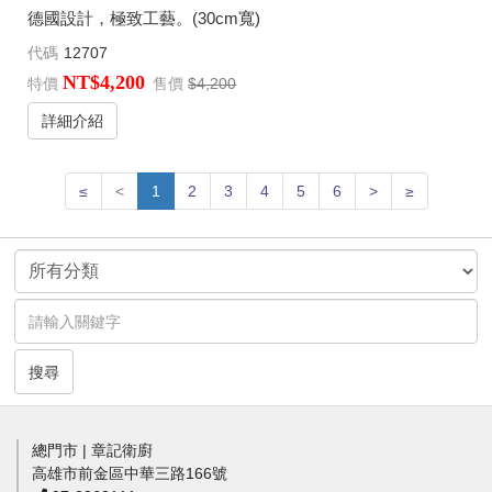
德國設計，極致工藝。(30cm寬)
代碼
12707
NT$4,200
特價
售價
$4,200
詳細介紹
≤
<
1
2
3
4
5
6
>
≥
搜尋
總門市 | 章記衛廚
高雄市前金區中華三路166號