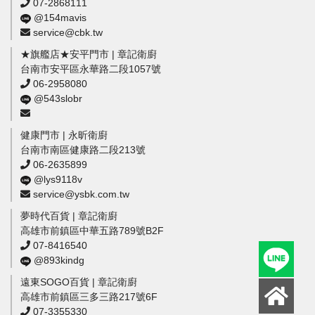
07-2868111
@154mavis
service@cbk.tw
★旗艦店★安平門市 | 章記衛廚
台南市安平區永華路二段1057號
06-2958080
@543slobr
健康門市 | 永昕衛廚
台南市南區健康路二段213號
06-2635899
@lys9118v
service@ysbk.com.tw
夢時代百貨 | 章記衛廚
高雄市前鎮區中華五路789號B2F
07-8416540
@893kindg
遠東SOGO百貨 | 章記衛廚
高雄市前鎮區三多三路217號6F
07-3355330