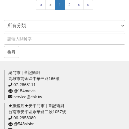
≤
<
1
2
>
≥
搜尋
總門市 | 章記衛廚
高雄市前金區中華三路166號
07-2868111
@154mavis
service@cbk.tw
★旗艦店★安平門市 | 章記衛廚
台南市安平區永華路二段1057號
06-2958080
@543slobr