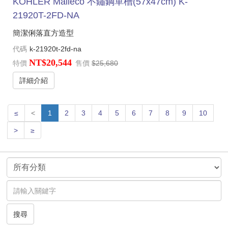
KOHLER Malleco 不鏽鋼單槽(57x47cm) K-
21920T-2FD-NA
簡潔俐落直方造型
代碼
k-21920t-2fd-na
NT$20,544
特價
售價
$25,680
詳細介紹
≤
<
1
2
3
4
5
6
7
8
9
10
>
≥
搜尋