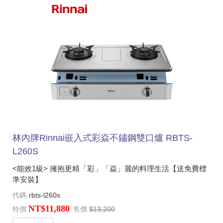
林內牌Rinnai嵌入式彩焱不鏽鋼雙口爐 RBTS-
L260S
<能效1級> 擁抱更精「彩」「焱」麗的料理生活【送免費標
準安裝】
代碼
rbts-l260s
NT$11,880
特價
售價
$13,200