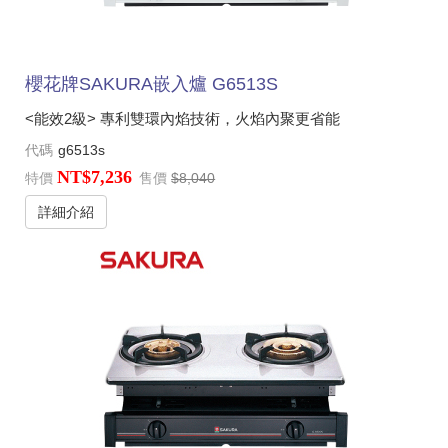
櫻花牌SAKURA嵌入爐 G6513S
<能效2級> 專利雙環內焰技術，火焰內聚更省能
代碼
g6513s
NT$7,236
特價
售價
$8,040
詳細介紹