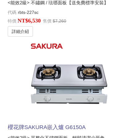
<能效2級> 不鏽鋼 / 琺瑯面板【送免費標準安裝】
代碼
rbts-227sc
NT$6,530
特價
售價
$7,260
詳細介紹
櫻花牌SAKURA嵌入爐 G6150A
<能效2級> 平整化不鏽鋼面板，輕鬆清潔少死角