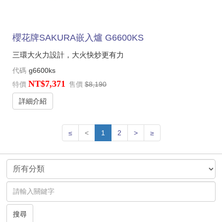
櫻花牌SAKURA嵌入爐 G6600KS
三環大火力設計，大火快炒更有力
代碼
g6600ks
NT$7,371
特價
售價
$8,190
詳細介紹
≤
<
1
2
>
≥
搜尋