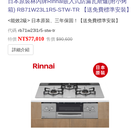
日本原裝林內牌Rinnai嵌入式防漏瓦斯爐(附小烤
箱) RB71W23L1R5-STW-TR 【送免費標準安裝】
<能效2級> 日本原裝、三年保固！【送免費標準安裝】
代碼
rb71w23l1r5-stw-tr
NT$77,010
特價
售價
$90,600
詳細介紹