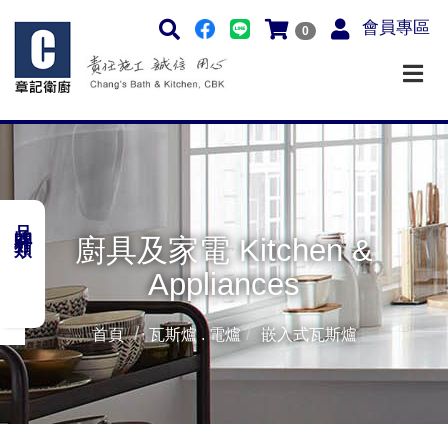
會員專區
0
品牌分類
廚具及家電 Kitchen &
Appliances
首頁
瓦斯爐 . 電爐
嵌入式瓦斯爐