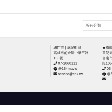
總門市 | 章記衛廚
★旗艦
高雄市前金區中華三路
章記
166號
台南
07-2868111
段10
@154mavis
06-
service@cbk.tw
@54