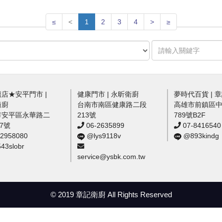
≤
<
1
2
3
4
>
≥
店★安平門市 |
健康門市 | 永昕衛廚
夢時代百貨 | 
衛廚
台南市南區健康路二段
高雄市前鎮區
市安平區永華路二
213號
789號B2F
57號
06-2635899
07-8416540
2958080
@lys9118v
@893kindg
3slobr
service@ysbk.com.tw
© 2019 章記衛廚 All Rights Reserved