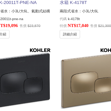
-20011T-PNE-NA
水箱 K-4178T
省水：小3L/大6L、氣動式結構
兩段式省水：小3L/大6L
-20011t-pne-na
代碼
k-4178t
T$19,096
NT$17,040
售價
$23,870
特價
售價
$21,30
介紹
詳細介紹