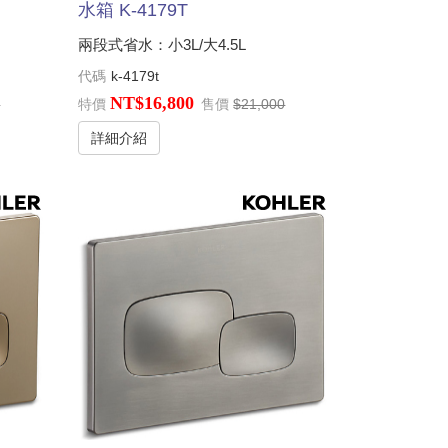
水箱 K-4179T
兩段式省水：小3L/大4.5L
代碼
k-4179t
NT$16,800
0
特價
售價
$21,000
詳細介紹