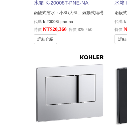
水箱 K-20008T-PNE-NA
水箱 K
兩段式省水：小3L/大6L、氣動式結構
兩段式
代碼
k-20008t-pne-na
代碼
k
NT$20,360
N
特價
售價
$25,450
特價
詳細介紹
詳細