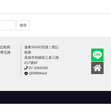
搜尋
章記衛廚
遠東SOGO百貨 | 章記
中華五路
衛廚
高雄市前鎮區三多三路
217號6F
07-3355330
@089bkeid