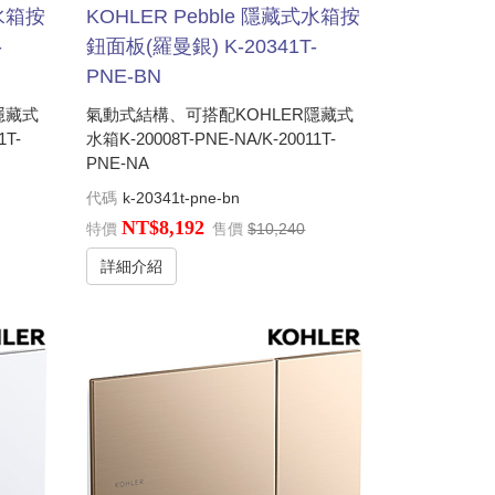
式水箱按
KOHLER Pebble 隱藏式水箱按
-
鈕面板(羅曼銀) K-20341T-
PNE-BN
隱藏式
氣動式結構、可搭配KOHLER隱藏式
1T-
水箱K-20008T-PNE-NA/K-20011T-
PNE-NA
代碼
k-20341t-pne-bn
NT$8,192
特價
售價
$10,240
詳細介紹