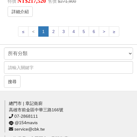
NT$217,520
特價
售價
$271,900
詳細介紹
≤
<
1
2
3
4
5
6
>
≥
搜尋
總門市 | 章記衛廚
高雄市前金區中華三路166號
07-2868111
@154mavis
service@cbk.tw