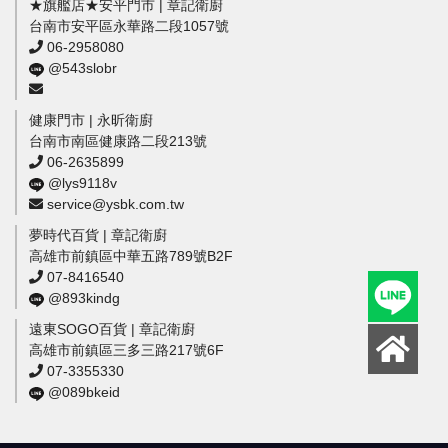
★旗艦店★安平門市 | 章記衛廚
台南市安平區永華路二段1057號
06-2958080
@543slobr
健康門市 | 永昕衛廚
台南市南區健康路二段213號
06-2635899
@lys9118v
service@ysbk.com.tw
夢時代百貨 | 章記衛廚
高雄市前鎮區中華五路789號B2F
07-8416540
@893kindg
遠東SOGO百貨 | 章記衛廚
高雄市前鎮區三多三路217號6F
07-3355330
@089bkeid