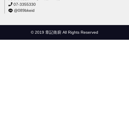
07-3355330
@089bkeid
© 2019 章記衛廚 All Rights Reserved