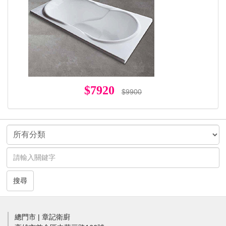
$7920
$9900
搜尋
總門市 | 章記衛廚