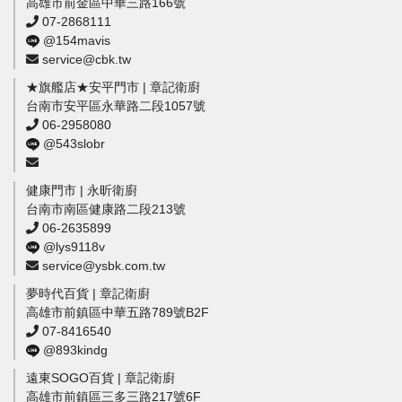
高雄市前金區中華三路166號
07-2868111
@154mavis
service@cbk.tw
★旗艦店★安平門市 | 章記衛廚
台南市安平區永華路二段1057號
06-2958080
@543slobr
健康門市 | 永昕衛廚
台南市南區健康路二段213號
06-2635899
@lys9118v
service@ysbk.com.tw
夢時代百貨 | 章記衛廚
高雄市前鎮區中華五路789號B2F
07-8416540
@893kindg
遠東SOGO百貨 | 章記衛廚
高雄市前鎮區三多三路217號6F