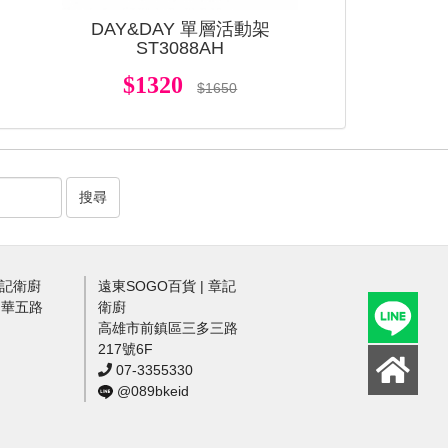
架
DAY&DAY 單層活動架
ST3088AH
$1320
$1650
搜尋
章記衛廚
遠東SOGO百貨 | 章記
中華五路
衛廚
高雄市前鎮區三多三路
217號6F
07-3355330
@089bkeid