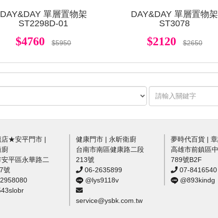
DAY&DAY 單層置物架
DAY&DAY 單層置物
ST2298D-01
ST3078
$4760
$2120
$5950
$2650
店★安平門市 |
健康門市 | 永昕衛廚
夢時代百貨 | 
衛廚
台南市南區健康路二段
高雄市前鎮區
市安平區永華路二
213號
789號B2F
57號
06-2635899
07-8416540
2958080
@lys9118v
@893kindg
3slobr
service@ysbk.com.tw