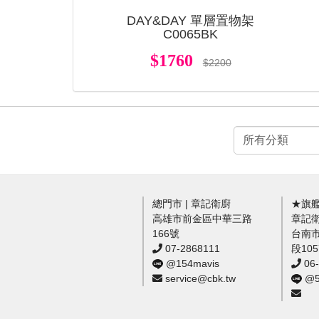
DAY&DAY 單層置物架
C0065BK
$1760
$2200
總門市 | 章記衛廚
★旗艦
高雄市前金區中華三路
章記
166號
台南
07-2868111
段10
@154mavis
06-
service@cbk.tw
@54