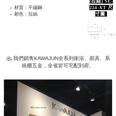
(拉絲) SE-
材質：不鏽鋼
224-XT 尺
顏色：拉絲
寸圖
我們銷售KAWAJUN全系列衛浴、廚具、系
統櫃五金，全省皆可宅配到府。