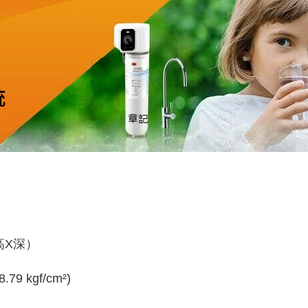
X高X深）
.79 kgf/cm²)