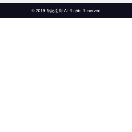
© 2019 章記衛廚 All Rights Reserved