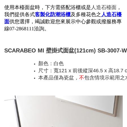
使用本檯面盆時，下方需搭配浴櫃或是
人造石檯面
，
我們提供各式
客製化
防潮浴櫃
及多種花色之
人造石檯
面
供您選擇，竭誠歡迎您來展示中心參觀或撥服務專
線07-2868111洽詢。
SCARABEO MI 壁掛式面盆(121cm) SB-3007-
顏色：白色
尺寸：寬121 x 前後縱深46.5 x 高18.7 
本產品僅為瓷盆，
不
包含情境示範用之