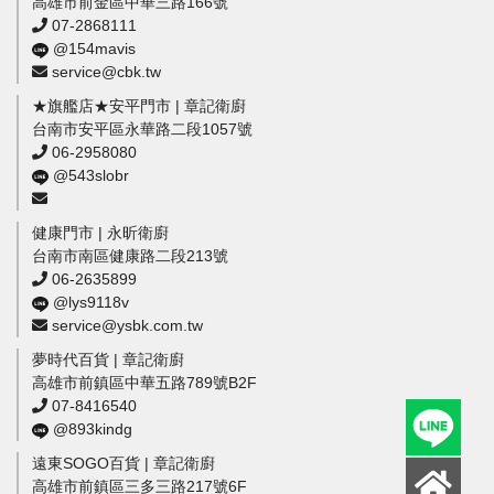
高雄市前金區中華三路166號
07-2868111
@154mavis
service@cbk.tw
★旗艦店★安平門市 | 章記衛廚
台南市安平區永華路二段1057號
06-2958080
@543slobr
健康門市 | 永昕衛廚
台南市南區健康路二段213號
06-2635899
@lys9118v
service@ysbk.com.tw
夢時代百貨 | 章記衛廚
高雄市前鎮區中華五路789號B2F
07-8416540
@893kindg
遠東SOGO百貨 | 章記衛廚
高雄市前鎮區三多三路217號6F