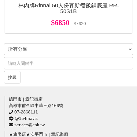
林內牌Rinnai 50人份瓦斯煮飯鍋底座 RR-
50S1B
$6850
$7620
搜尋
總門市 | 章記衛廚
高雄市前金區中華三路166號
07-2868111
@154mavis
service@cbk.tw
★旗艦店★安平門市 | 章記衛廚