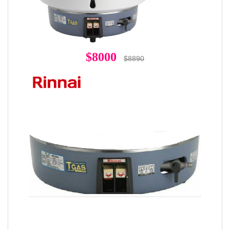
$8000
$8890