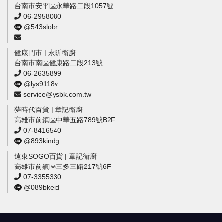
台南市安平區永華路二段1057號
06-2958080
@543slobr
健康門市 | 永昕衛廚
台南市南區健康路二段213號
06-2635899
@lys9118v
service@ysbk.com.tw
夢時代百貨 | 章記衛廚
高雄市前鎮區中華五路789號B2F
07-8416540
@893kindg
遠東SOGO百貨 | 章記衛廚
高雄市前鎮區三多三路217號6F
07-3355330
@089bkeid