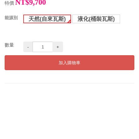
NT$9,700
特價
能源別
天然(自來瓦斯)
液化(桶裝瓦斯)
數量
-
+
加入購物車