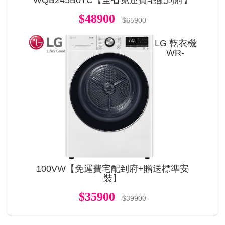
$48900
$65900
LG 乾衣機
WR-
100VW【免運費宅配到府+贈送標準安
裝】
$35900
$39900