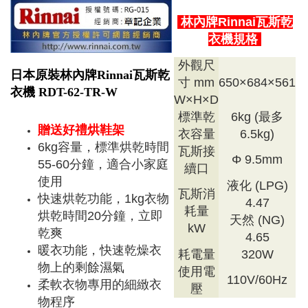
林內牌Rinnai瓦斯乾
衣機規格
外觀尺
日本原裝林內牌Rinnai瓦斯乾
寸 mm
650×684×561
衣機 RDT-62-TR-W
W×H×D
標準乾
6kg (最多
贈送好禮烘鞋架
衣容量
6.5kg)
6kg容量，標準烘乾時間
瓦斯接
Φ 9.5mm
55-60分鐘，適合小家庭
續口
使用
液化 (LPG)
瓦斯消
快速烘乾功能，1kg衣物
4.47
耗量
烘乾時間20分鐘，立即
天然 (NG)
kW
乾爽
4.65
暖衣功能，快速乾燥衣
耗電量
320W
物上的剩餘濕氣
使用電
110V/60Hz
柔軟衣物專用的細緻衣
壓
物程序