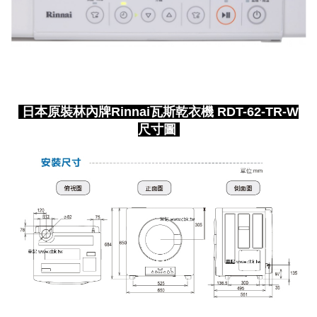
日本原裝林內牌Rinnai瓦斯乾衣機 RDT-62-TR-W
尺寸圖