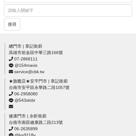
搜尋
總門市 | 章記衛廚
高雄市前金區中華三路166號
07-2868111
@154mavis
service@cbk.tw
★旗艦店★安平門市 | 章記衛廚
台南市安平區永華路二段1057號
06-2958080
@543slobr
健康門市 | 永昕衛廚
台南市南區健康路二段213號
06-2635899
@lys9118v