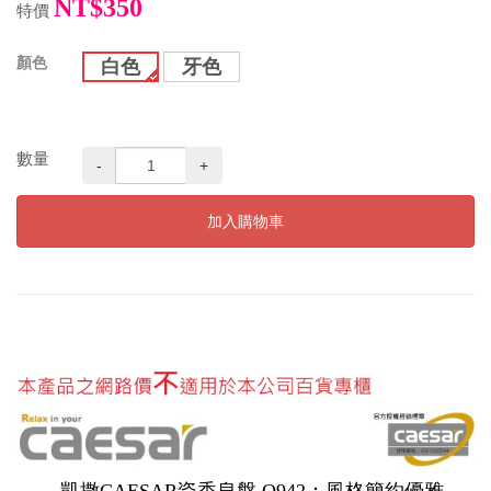
NT$350
特價
顏色
白色
牙色
數量
-
+
加入購物車
凱撒CAESAR瓷香皂盤 Q942：風格簡約優雅