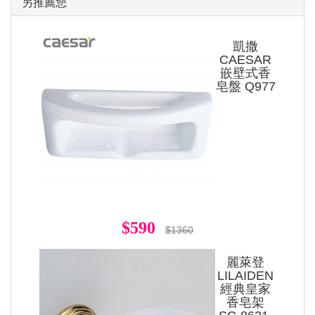
另推薦您
凱撒
CAESAR
嵌壁式香
皂盤 Q977
$590
$1360
麗萊登
LILAIDEN
經典皇家
香皂架