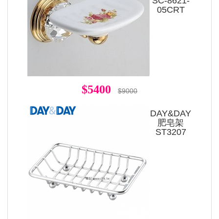
SC-8621-
05CRT
$5400
$9000
DAY&DAY
肥皂架
ST3207