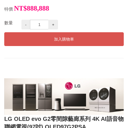
NT$888,888
特價
數量
-
+
加入購物車
LG OLED evo G2零間隙藝廊系列 4K AI語音物
聯網電視(97吋) OLED97G2PSA