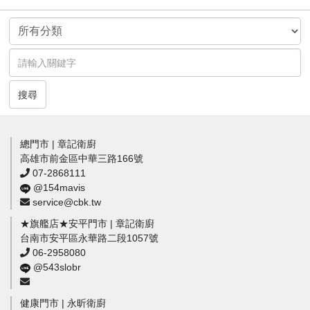
搜尋
總門市 | 章記衛廚
高雄市前金區中華三路166號
07-2868111
@154mavis
service@cbk.tw
★旗艦店★安平門市 | 章記衛廚
台南市安平區永華路二段1057號
06-2958080
@543slobr
健康門市 | 永昕衛廚