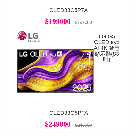
OLED83C5PTA
$199000
$199000
LG G5
OLED evo
AI 4K 智慧
顯示器(83
吋)
OLED83G5PTA
$249000
$249000