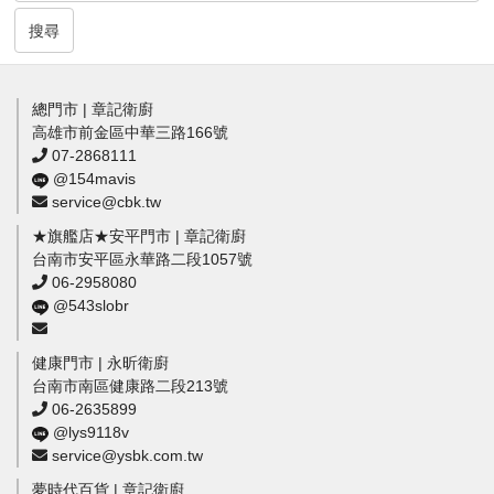
搜尋
總門市 | 章記衛廚
高雄市前金區中華三路166號
07-2868111
@154mavis
service@cbk.tw
★旗艦店★安平門市 | 章記衛廚
台南市安平區永華路二段1057號
06-2958080
@543slobr
健康門市 | 永昕衛廚
台南市南區健康路二段213號
06-2635899
@lys9118v
service@ysbk.com.tw
夢時代百貨 | 章記衛廚