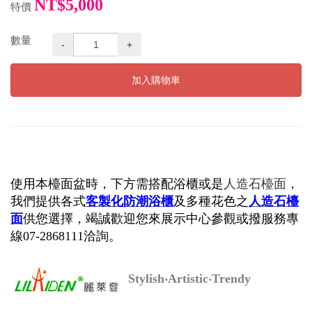
NT$5,000
特價
數量
-
+
加入購物車
使用本檯面盆時，下方需搭配浴櫃或是
人造石檯面
，
我們提供各式
客製化
防潮浴櫃
及多種花色之
人造石檯
面
供您選擇，竭誠歡迎您來展示中心參觀或撥服務專
線07-2868111洽詢。
Stylish‧Artistic‧Trendy