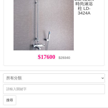
時尚淋浴
柱 LD-
3424A
$17600
$29340
搜尋