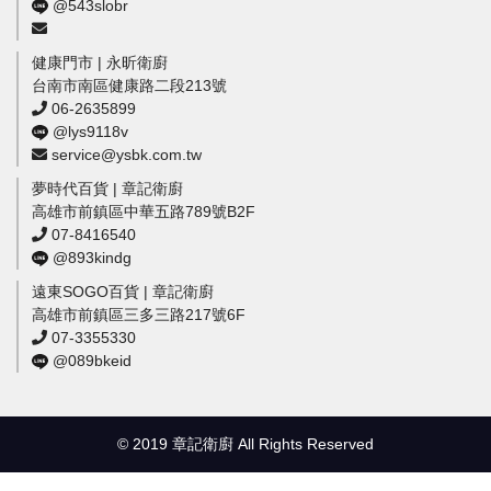
@543slobr
健康門市 | 永昕衛廚
台南市南區健康路二段213號
06-2635899
@lys9118v
service@ysbk.com.tw
夢時代百貨 | 章記衛廚
高雄市前鎮區中華五路789號B2F
07-8416540
@893kindg
遠東SOGO百貨 | 章記衛廚
高雄市前鎮區三多三路217號6F
07-3355330
@089bkeid
© 2019 章記衛廚 All Rights Reserved