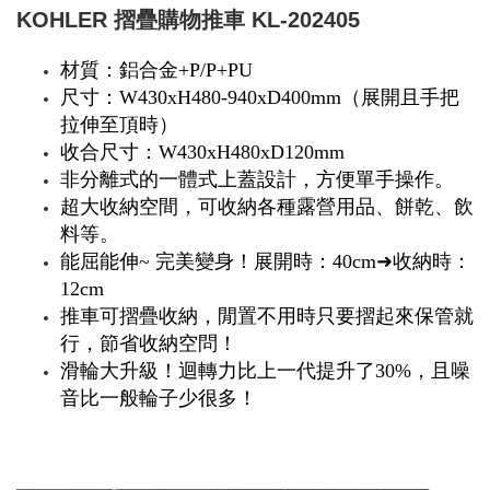
KOHLER 摺疊購物推車 KL-202405
材質
：
鋁合金+P/P+PU
尺寸：W430xH480-940xD400mm（展開且手把
拉伸至頂時）
收合尺寸
：W
430xH480xD120mm
非分離式的一體式上蓋設計，方便單手操作
。
超大收納空間，可收納各種露營用品、餅乾、飲
料等。
能屈能伸~ 完美變身！展開時：40cm➜收納時：
12cm
推車可摺疊收納，閒置不用時只要摺起來保管就
行，節省收納空問！
滑輪大升級！迴轉力比上一代提升了30%，且噪
音比一般輪子少很多！