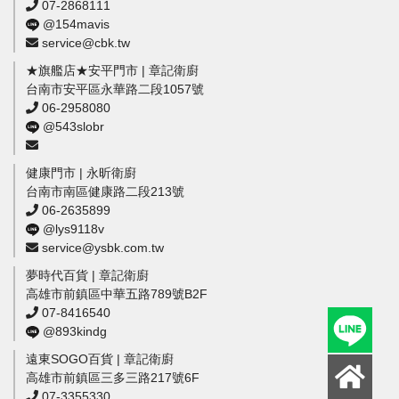
07-2868111
@154mavis
service@cbk.tw
★旗艦店★安平門市 | 章記衛廚
台南市安平區永華路二段1057號
06-2958080
@543slobr
健康門市 | 永昕衛廚
台南市南區健康路二段213號
06-2635899
@lys9118v
service@ysbk.com.tw
夢時代百貨 | 章記衛廚
高雄市前鎮區中華五路789號B2F
07-8416540
@893kindg
遠東SOGO百貨 | 章記衛廚
高雄市前鎮區三多三路217號6F
07-3355330