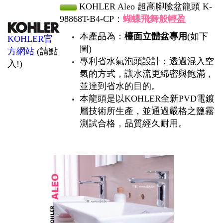
KOHLER Aleo 超高腳臉盆龍頭 K-
98868T-B4-CP：
蝴蝶飛舞般輕盈
本產品為：
檯面立體盆專用
(如下
KOHLER官
圖)
方網站
(請點
專利省水氣泡頭設計：透過混入空
入!)
氣的方式，讓水流更綿密與飽滿，
並達到省水的目的。
本龍頭是以KOHLER全新PVD電鍍
層技術所生產，並通過嚴格之鹽霧
測試合格，品質經久耐用。