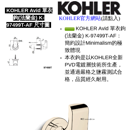
KOHLER Avid 單衣
鉤(法蘭金) K-
KOHLER官方網站
(請點入)
97499T-AF 尺寸圖
KOHLER Avid 單衣鉤
(法蘭金) K-97499T-AF：
簡約設計Minimalism的極
致體現
本衣鉤是以KOHLER全新
PVD電鍍層技術所生產，
並通過嚴格之鹽霧測試合
格，品質經久耐用。