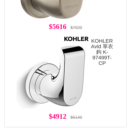
$5616
$7020
KOHLER
Avid 單衣
鉤 K-
97499T-
CP
$4912
$6140