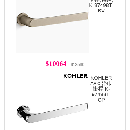
K-97498T-
BV
$10064
$12580
KOHLER
Avid 浴巾
掛桿 K-
97498T-
CP