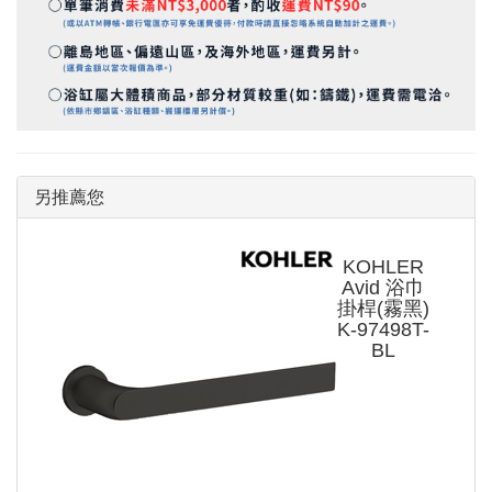
另推薦您
KOHLER
Avid 浴巾
掛桿(霧黑)
K-97498T-
BL