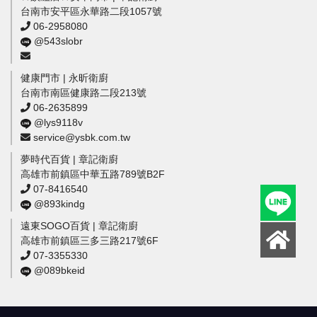
台南市安平區永華路二段1057號
06-2958080
@543slobr
健康門市 | 永昕衛廚
台南市南區健康路二段213號
06-2635899
@lys9118v
service@ysbk.com.tw
夢時代百貨 | 章記衛廚
高雄市前鎮區中華五路789號B2F
07-8416540
@893kindg
遠東SOGO百貨 | 章記衛廚
高雄市前鎮區三多三路217號6F
07-3355330
@089bkeid