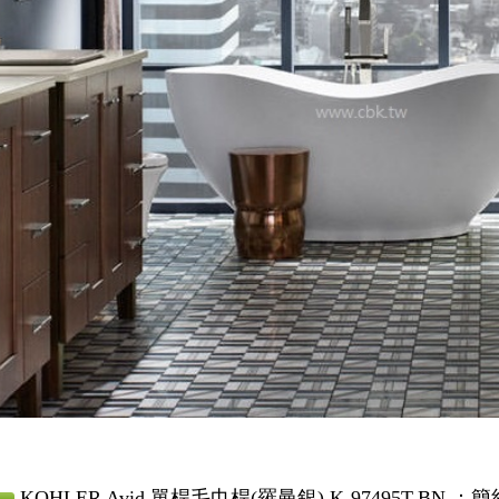
KOHLER Avid 單桿毛巾桿(羅曼銀) K-97495T-BN ：