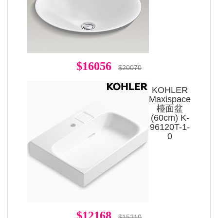
$16056
$20070
KOHLER
Maxispace
檯面盆
(60cm) K-
96120T-1-
0
$12168
$15210