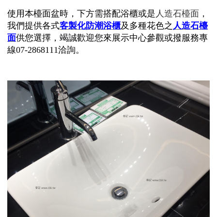
使用本檯面盆時，下方需搭配浴櫃或是
人造石檯面
，
我們提供各式
客製化
防潮浴櫃
及多種花色之
人造石檯
面
供您選擇，竭誠歡迎您來展示中心參觀或撥服務專
線07-2868111洽詢。