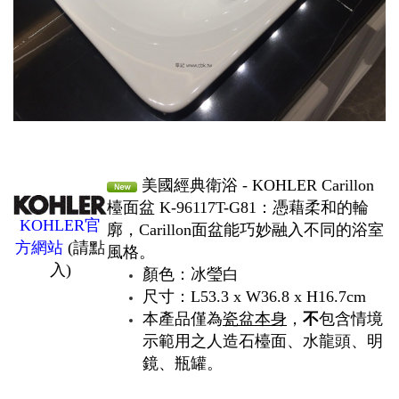
美國經典衛浴 - KOHLER Carillon
檯面盆 K-96117T-G81：憑藉柔和的輪
KOHLER官
廓，Carillon面盆能巧妙融入不同的浴室
方網站
(請點
風格。
入)
顏色：冰瑩白
尺寸：L53.3 x W36.8 x H16.7cm
本產品僅為
瓷盆本身
，
不
包含情境
示範用之人造石檯面、水龍頭、明
鏡、瓶罐。