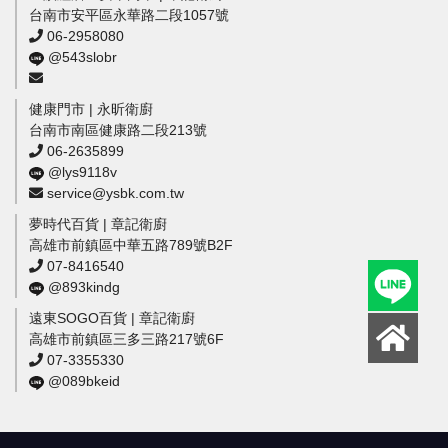
台南市安平區永華路二段1057號
06-2958080
@543slobr
健康門市 | 永昕衛廚
台南市南區健康路二段213號
06-2635899
@lys9118v
service@ysbk.com.tw
夢時代百貨 | 章記衛廚
高雄市前鎮區中華五路789號B2F
07-8416540
@893kindg
遠東SOGO百貨 | 章記衛廚
高雄市前鎮區三多三路217號6F
07-3355330
@089bkeid