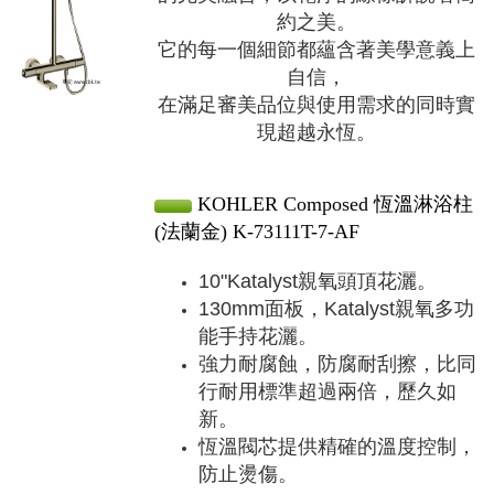
約之美。
它的每一個細節都蘊含著美學意義上
自信，
在滿足審美品位與使用需求的同時實
現超越永恆。
KOHLER Composed 恆溫淋浴柱
(法蘭金) K-73111T-7-AF
10"Katalyst親氧頭頂花灑。
130mm面板，Katalyst親氧多功
能手持花灑。
強力耐腐蝕，防腐耐刮擦，比同
行耐用標準超過兩倍，歷久如
新。
恆溫閥芯提供精確的溫度控制，
防止燙傷。