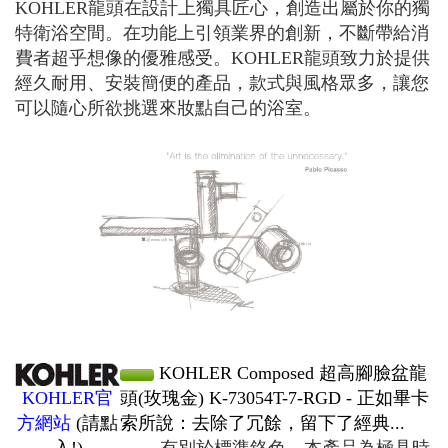
KOHLER龍頭在設計上獨具匠心，創造出屬於你的獨
特衛浴空間。在功能上引領業界的創新，不斷帶給消
費者超乎想像的優雅感受。KOHLER龍頭致力於提供
經久耐用、安裝簡便的產品，款式與風格眾多，讓您
可以隨心所欲挑選來妝點自己的浴室。
KOHLER Composed 超高腳臉盆龍
頭(玫瑰金) K-73054T-7-RGD
-
正如畢卡
KOHLER官
索所說：去除了冗餘，留下了經典...
方網站
(請點
有別於標準鉻色，本產品為極具時
入!)