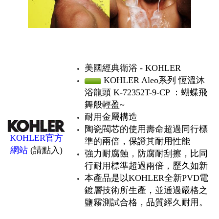
美國經典衛浴 - KOHLER
KOHLER Aleo系列 恆溫沐
浴龍頭 K-72352T-9-CP ：蝴蝶飛
舞般輕盈~
耐用金屬構造
陶瓷閥芯的使用壽命超過同行標
KOHLER官方
準的兩倍，保證其耐用性能
網站
(請點入)
強力耐腐蝕，防腐耐刮擦，比同
行耐用標準超過兩倍，歷久如新
本產品是以KOHLER全新PVD電
鍍層技術所生產，並通過嚴格之
鹽霧測試合格，品質經久耐用。