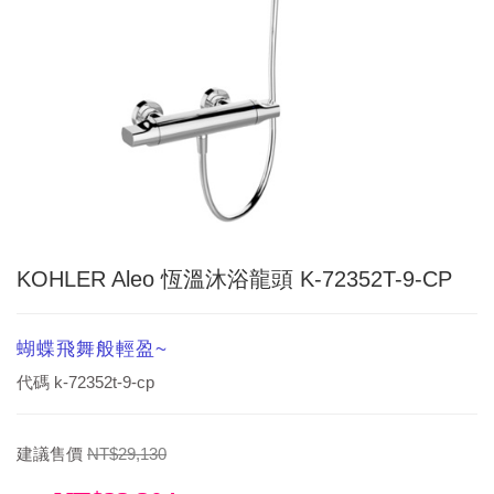
KOHLER Aleo 恆溫沐浴龍頭 K-72352T-9-CP
蝴蝶飛舞般輕盈~
代碼
k-72352t-9-cp
建議售價
NT$29,130