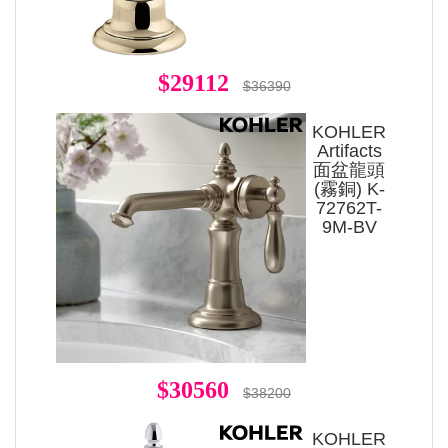
$29112
$36390
KOHLER
Artifacts
面盆龍頭
(霧銅) K-
72762T-
9M-BV
$30560
$38200
KOHLER