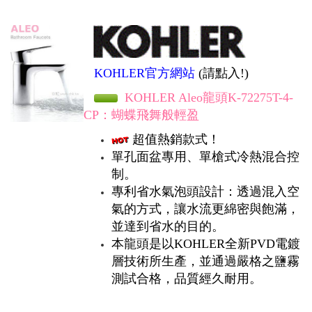
KOHLER官方網站
(請點入!)
KOHLER Aleo龍頭K-72275T-4-
CP：
蝴蝶飛舞般輕盈
超值熱銷款式！
單孔面盆專用、單槍式冷熱混合控
制。
專利省水氣泡頭設計：透過混入空
氣的方式，讓水流更綿密與飽滿，
並達到省水的目的。
本龍頭是以KOHLER全新PVD電鍍
層技術所生產，並通過嚴格之鹽霧
測試合格，品質經久耐用。