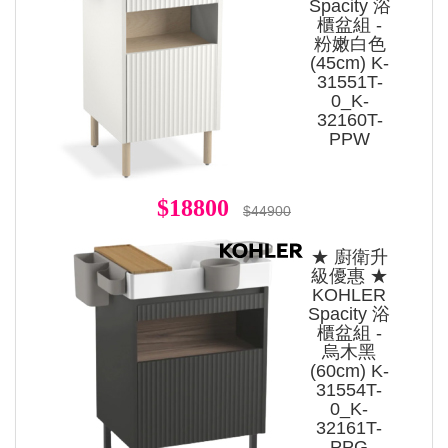
Spacity 浴
櫃盆組 -
粉嫩白色
(45cm) K-
31551T-
0_K-
32160T-
PPW
$18800
$44900
★ 廚衛升
級優惠 ★
KOHLER
Spacity 浴
櫃盆組 -
烏木黑
(60cm) K-
31554T-
0_K-
32161T-
PPG