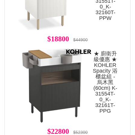
31551T-
0_K-
32160T-
PPW
$18800
$44900
★ 廚衛升
級優惠 ★
KOHLER
Spacity 浴
櫃盆組 -
烏木黑
(60cm) K-
31554T-
0_K-
32161T-
PPG
$22800
$52300