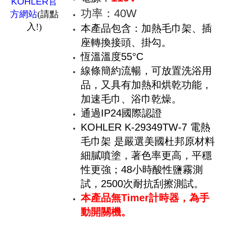
KOHLER官
功率：40W
方網站
(請點
入!)
本產品包含：加熱毛巾架、插
座轉換接頭、掛勾。
恆溫溫度55°C
線條簡約流暢，可放置洗浴用
品，又具有加熱和烘乾功能，
加速毛巾、浴巾乾燥。
通過IP24國際認證
KOHLER K-29349TW-7 電熱
毛巾架 是嚴選美國杜邦原材料
細膩噴塗，著色率更高，平穩
性更強；48小時酸性鹽霧測
試，2500次耐抗刮擦測試。
本產品無Timer計時器，為手
動開關機。