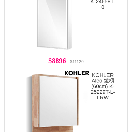
K-24658T-
0
$8896
$11120
KOHLER
Aleo 鏡櫃
(60cm) K-
25229T-L-
LRW