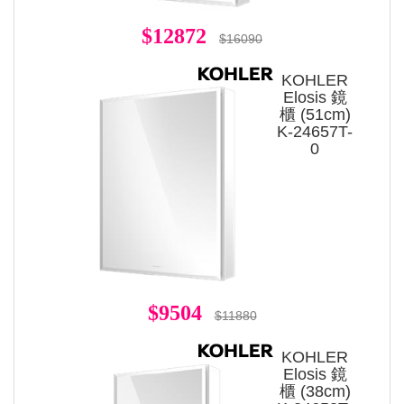
$12872
$16090
KOHLER
Elosis 鏡
櫃 (51cm)
K-24657T-
0
$9504
$11880
KOHLER
Elosis 鏡
櫃 (38cm)