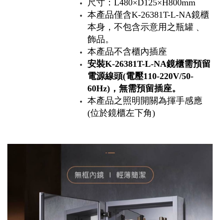
尺寸：L480×D125×H800mm
本產品僅含K-26381T-L-NA鏡櫃
本身，不包含示意用之瓶罐﹑
飾品。
本產品不含櫃內插座
安裝K-26381T-L-NA鏡櫃需預留
電源線頭(電壓110-220V/50-
60Hz)，無需預留插座。
本產品之照明開關為揮手感應
(位於鏡櫃左下角)