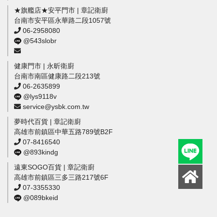
★旗艦店★安平門市 | 章記衛廚
台南市安平區永華路二段1057號
06-2958080
@543slobr
健康門市 | 永昕衛廚
台南市南區健康路二段213號
06-2635899
@lys9118v
service@ysbk.com.tw
夢時代百貨 | 章記衛廚
高雄市前鎮區中華五路789號B2F
07-8416540
@893kindg
遠東SOGO百貨 | 章記衛廚
高雄市前鎮區三多三路217號6F
07-3355330
@089bkeid