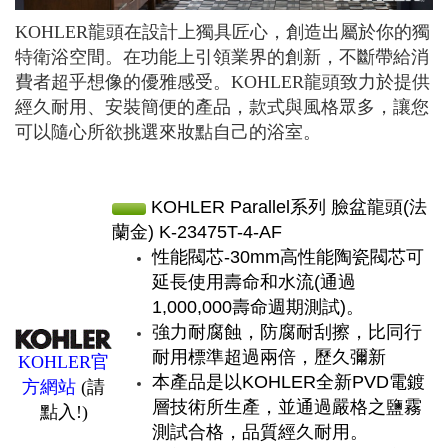
KOHLER龍頭在設計上獨具匠心，創造出屬於你的獨
特衛浴空間。在功能上引領業界的創新，不斷帶給消
費者超乎想像的優雅感受。KOHLER龍頭致力於提供
經久耐用、安裝簡便的產品，款式與風格眾多，讓您
可以隨心所欲挑選來妝點自己的浴室。
KOHLER Parallel系列 臉盆龍頭(法
蘭金) K-23475T-4-AF
性能閥芯-30mm高性能陶瓷閥芯可
延長使用壽命和水流(通過
1,000,000壽命週期測試)。
強力耐腐蝕，防腐耐刮擦，比同行
耐用標準超過兩倍，歷久彌新
KOHLER官
本產品是以KOHLER全新PVD電鍍
方網站
(請
層技術所生產，並通過嚴格之鹽霧
點入!)
測試合格，品質經久耐用。