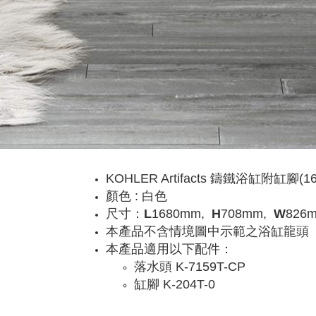
KOHLER Artifacts 鑄鐵浴缸附缸腳(168c
顏色 : 白色
尺寸：
L
1680mm,
H
708mm,
W
826
本產品不含情境圖中示範之浴缸龍頭
本產品適用以下配件：
落水頭 K-7159T-CP
缸腳 K-204T-0