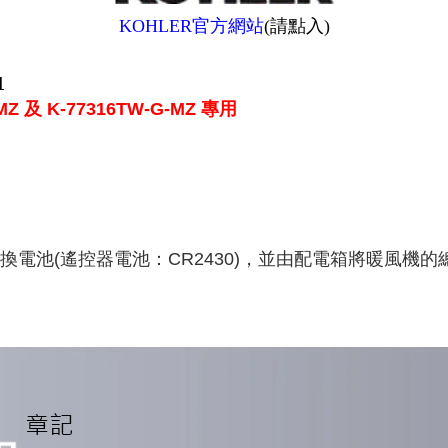
KOHLER官方網站
(請點入)
1
Z 及 K-77316TW-G-MZ 專用
電池(遙控器電池：CR2430)，並由配電箱將暖風機的