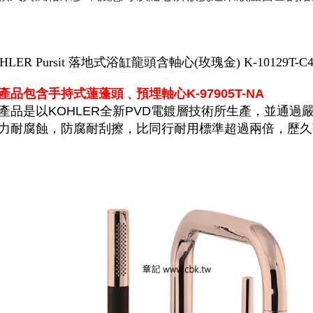
HLER Pursit 落地式浴缸龍頭含軸心(玫瑰金) K-10129
產品包含手持式蓮蓬頭﹑預埋軸心K-97905T-NA
產品是以KOHLER全新PVD電鍍層技術所生產，並通
力耐腐蝕，防腐耐刮擦，比同行耐用標準超過兩倍，歷久