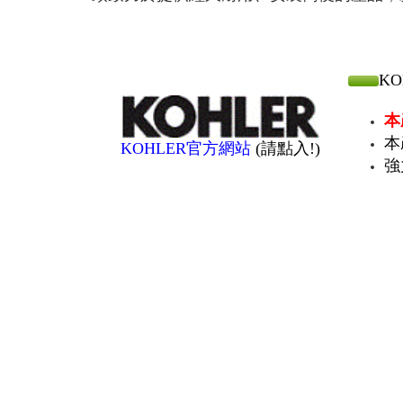
KO
本
本
KOHLER官方網站
(請點入!)
強