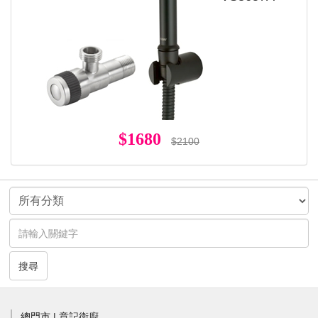
$1680
$2100
搜尋
總門市 | 章記衛廚