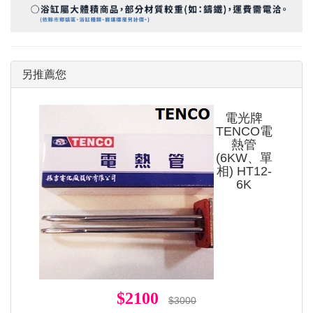
另推薦您
電光牌
TENCO電
熱管
(6KW、單
相) HT12-
6K
$2100
$3000