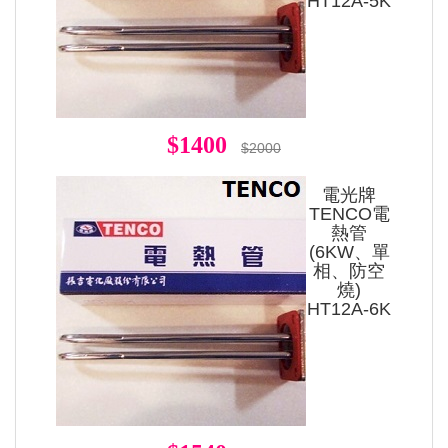
HT12A-5K
$1400
$2000
電光牌
TENCO電
熱管
(6KW、單
相、防空
燒)
HT12A-6K