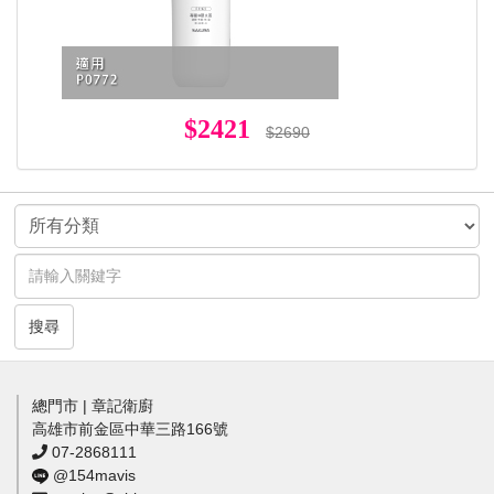
$2421
$2690
搜尋
總門市 | 章記衛廚
高雄市前金區中華三路166號
07-2868111
@154mavis