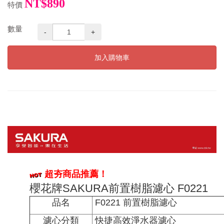
NT$890
特價
數量
-
+
加入購物車
超夯商品推薦！
櫻花牌SAKURA前置樹脂濾心 F0221
品名
F0221 前置樹脂濾心
濾心分類
快捷高效淨水器濾心