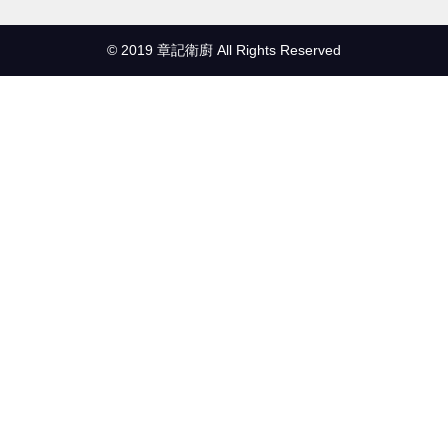
© 2019 章記衛廚 All Rights Reserved