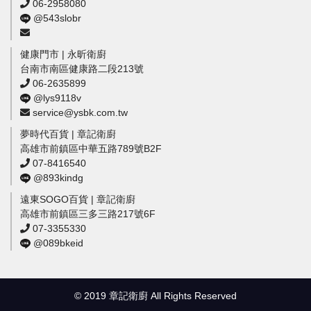
06-2958080
@543slobr
健康門市 | 永昕衛廚
台南市南區健康路二段213號
06-2635899
@lys9118v
service@ysbk.com.tw
夢時代百貨 | 章記衛廚
高雄市前鎮區中華五路789號B2F
07-8416540
@893kindg
遠東SOGO百貨 | 章記衛廚
高雄市前鎮區三多三路217號6F
07-3355330
@089bkeid
© 2019 章記衛廚 All Rights Reserved