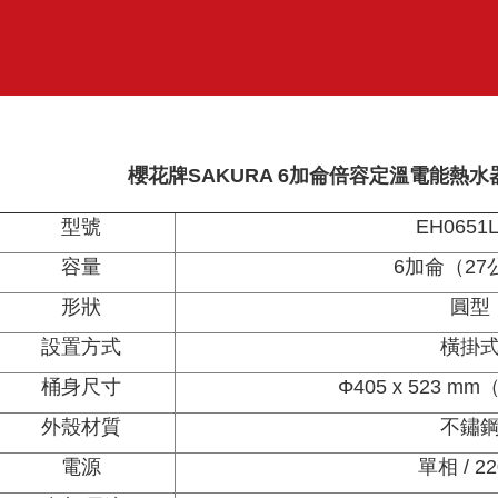
櫻花牌SAKURA 6加侖倍容定溫電能熱水器 
型號
EH0651
容量
6加侖（27
形狀
圓型
設置方式
橫掛
桶身尺寸
Φ405 x 523 m
外殼材質
不鏽
電源
單相 / 2