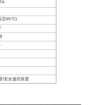
27A
設定65°C)
C
g
A
置/安全溫控裝置