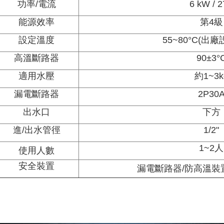
功率/電流
6 kW / 
能源效率
第4級
設定溫度
55~80°C(出廠
高溫斷路器
90±3°
適用水壓
約1~3k
漏電斷路器
2P30
出水口
下方
進/出水管徑
1/2"
1~2人
使用人數
安全裝置
漏電斷路器/防高溫裝