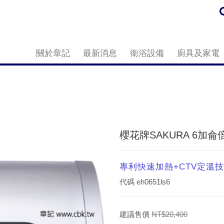
關於章記
最新消息
衛浴設備
廚具及家電
櫻花牌SAKURA 6加侖
專利快速加熱+CTV定溫
代碼
eh0651ls6
建議售價
NT$20,400