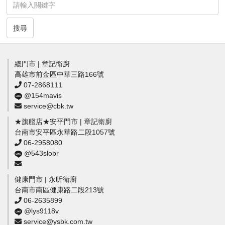
搜尋
總門市 | 章記衛廚
高雄市前金區中華三路166號
07-2868111
@154mavis
service@cbk.tw
★旗艦店★安平門市 | 章記衛廚
台南市安平區永華路二段1057號
06-2958080
@543slobr
健康門市 | 永昕衛廚
台南市南區健康路二段213號
06-2635899
@lys9118v
service@ysbk.com.tw