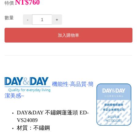
NT$760
特價
數量
-
+
加入購物車
機能性‧高品質‧簡
潔美感~
DAY&DAY 不鏽鋼蓮蓬頭 ED-
VS24089
材質：不鏽鋼