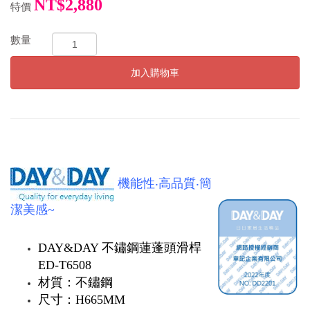
NT$2,880
特價
數量
加入購物車
機能性‧高品質‧簡
潔美感~
DAY&DAY 不鏽鋼蓮蓬頭滑桿
ED-T6508
材質：不鏽鋼
尺寸：H665MM