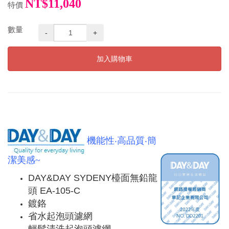
NT$11,040
特價
數量
-
+
加入購物車
機能性‧高品質‧簡
潔美感~
DAY&DAY SYDENY檯面無鉛龍
頭 EA-105-C
鍍鉻
省水起泡頭濾網