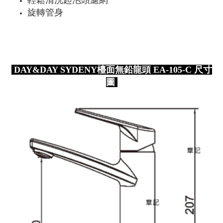
輕鬆清洗起泡頭濾網
旋轉管身
DAY&DAY SYDENY檯面無鉛龍頭 EA-105-C
尺寸
圖