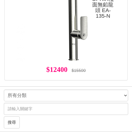
面無鉛龍
頭 EA-
135-N
$12400
$15500
搜尋