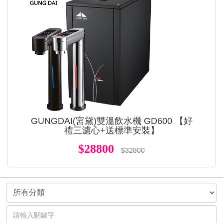
GUNGDAI(宮黛)雙溫飲水機 GD600 【好
禮三濾心+送標準安裝】
$28800
$32800