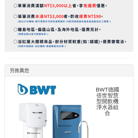
另推薦您
BWT德國
倍世智慧
型開飲機
淨水器組
合